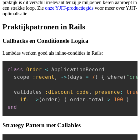
praktijk is dit verschil irrelevant tenzij je miljoenen keren aanroept in
een strakke loop. Zie
onze YJIT-productiegids
voor meer over YJIT-
optimalisatie.
Praktijkpatronen in Rails
Callbacks en Conditionele Logica
Lambdas werken goed als inline-condities in Rails:
class
Order
<
 ApplicationRecord

  scope 
:recent
,
-
>
(
days 
=
7
)
{
 where
(
"cre
  validates 
:discount_code
,
presence
:
true
if
:
-
>
(
order
)
{
 order
.
total 
>
100
}
end
Strategy Pattern met Callables