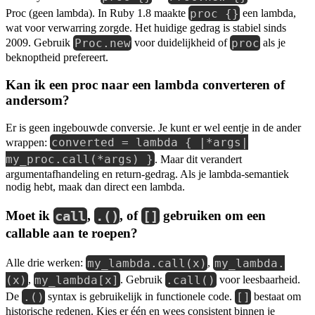
proc {}
Proc (geen lambda). In Ruby 1.8 maakte
een lambda,
wat voor verwarring zorgde. Het huidige gedrag is stabiel sinds
Proc.new
proc
2009. Gebruik
voor duidelijkheid of
als je
beknoptheid prefereert.
Kan ik een proc naar een lambda converteren of
andersom?
Er is geen ingebouwde conversie. Je kunt er wel eentje in de ander
converted = lambda { |*args|
wrappen:
my_proc.call(*args) }
. Maar dit verandert
argumentafhandeling en return-gedrag. Als je lambda-semantiek
nodig hebt, maak dan direct een lambda.
Moet ik
call
,
.()
, of
[]
gebruiken om een
callable aan te roepen?
my_lambda.call(x)
my_lambda.
Alle drie werken:
,
(x)
my_lambda[x]
.call()
,
. Gebruik
voor leesbaarheid.
.()
[]
De
syntax is gebruikelijk in functionele code.
bestaat om
historische redenen. Kies er één en wees consistent binnen je