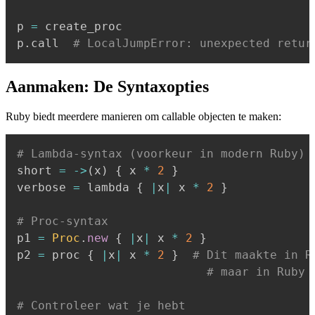
p 
=
 create_proc

p
.
call  
# LocalJumpError: unexpected retur
Aanmaken: De Syntaxopties
Ruby biedt meerdere manieren om callable objecten te maken:
# Lambda-syntax (voorkeur in modern Ruby)
short 
=
-
>
(
x
)
{
 x 
*
2
}
verbose 
=
 lambda 
{
|
x
|
 x 
*
2
}
# Proc-syntax
p1 
=
Proc
.
new
{
|
x
|
 x 
*
2
}
p2 
=
 proc 
{
|
x
|
 x 
*
2
}
# Dit maakte in R
# maar in Ruby 
# Controleer wat je hebt