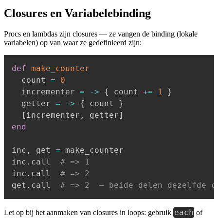
Closures en Variabelebinding
Procs en lambdas zijn closures — ze vangen de binding (lokale
variabelen) op van waar ze gedefinieerd zijn:
def
make_counter
  count 
=
0
  incrementer 
=
-
>
{
 count 
+=
1
}
  getter 
=
-
>
{
 count 
}
[
incrementer
,
 getter
]
end
inc
,
 get 
=
 make_counter

inc
.
call  
# => 1
inc
.
call  
# => 2
get
.
call  
# => 2  — beide delen dezelfde c
each
Let op bij het aanmaken van closures in loops: gebruik
of