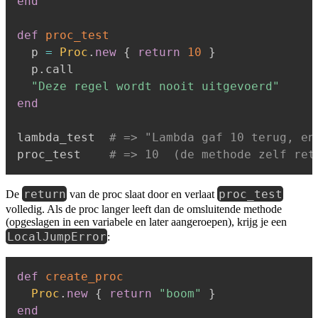
end
def
proc_test
  p 
=
Proc
.
new
{
return
10
}
  p
.
call

"Deze regel wordt nooit uitgevoerd"
end
lambda_test  
# => "Lambda gaf 10 terug, en
proc_test    
# => 10  (de methode zelf ret
return
proc_test
De
van de proc slaat door en verlaat
volledig. Als de proc langer leeft dan de omsluitende methode
(opgeslagen in een variabele en later aangeroepen), krijg je een
LocalJumpError
:
def
create_proc
Proc
.
new
{
return
"boom"
}
end