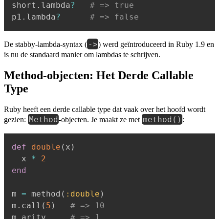
short
.
lambda
?
# => true
p1
.
lambda
?
# => false
->
De stabby-lambda-syntax (
) werd geïntroduceerd in Ruby 1.9 en
is nu de standaard manier om lambdas te schrijven.
Method-objecten: Het Derde Callable
Type
Ruby heeft een derde callable type dat vaak over het hoofd wordt
Method
method()
gezien:
-objecten. Je maakt ze met
:
def
double
(
x
)
  x 
*
2
end
m 
=
 method
(
:double
)
m
.
call
(
5
)
# => 10
m
.
arity     
# => 1