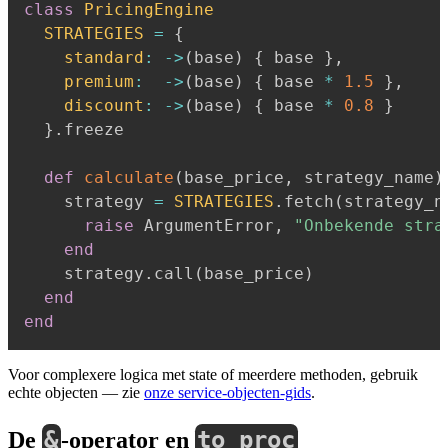
class
PricingEngine
STRATEGIES
=
{
standard
:
-
>
(
base
)
{
 base 
}
,
premium
:
-
>
(
base
)
{
 base 
*
1.5
}
,
discount
:
-
>
(
base
)
{
 base 
*
0.8
}
}
.
freeze

def
calculate
(
base_price
,
 strategy_name
)
    strategy 
=
STRATEGIES
.
fetch
(
strategy_n
raise
 ArgumentError
,
"Onbekende stra
end
    strategy
.
call
(
base_price
)
end
end
Voor complexere logica met state of meerdere methoden, gebruik
echte objecten — zie
onze service-objecten-gids
.
&
to_proc
De
-operator en