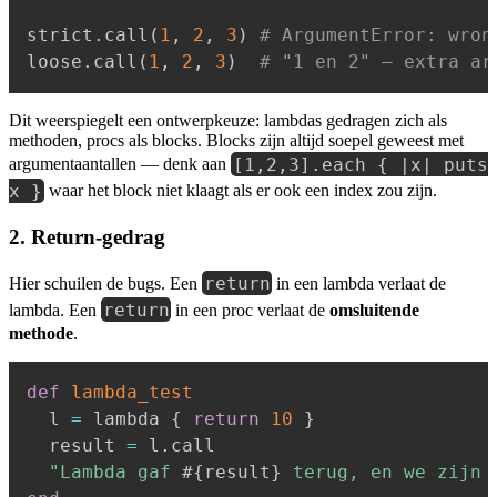
strict
.
call
(
1
,
2
,
3
)
# ArgumentError: wron
loose
.
call
(
1
,
2
,
3
)
# "1 en 2" — extra ar
Dit weerspiegelt een ontwerpkeuze: lambdas gedragen zich als
methoden, procs als blocks. Blocks zijn altijd soepel geweest met
[1,2,3].each { |x| puts
argumentaantallen — denk aan
x }
waar het block niet klaagt als er ook een index zou zijn.
2. Return-gedrag
return
Hier schuilen de bugs. Een
in een lambda verlaat de
return
lambda. Een
in een proc verlaat de
omsluitende
methode
.
def
lambda_test
  l 
=
 lambda 
{
return
10
}
  result 
=
 l
.
call

"Lambda gaf 
#{
result
}
 terug, en we zijn 