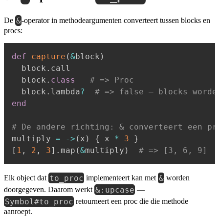
&
De
-operator in methodeargumenten converteert tussen blocks en
procs:
def
capture
(
&
block
)
  block
.
call

  block
.
class
# => Proc
  block
.
lambda
?
# => false — blocks worde
end
# De andere richting: & converteert een pr
multiply 
=
-
>
(
x
)
{
 x 
*
3
}
[
1
,
2
,
3
]
.
map
(
&
multiply
)
# => [3, 6, 9]
to_proc
&
Elk object dat
implementeert kan met
worden
&:upcase
doorgegeven. Daarom werkt
—
Symbol#to_proc
retourneert een proc die die methode
aanroept.