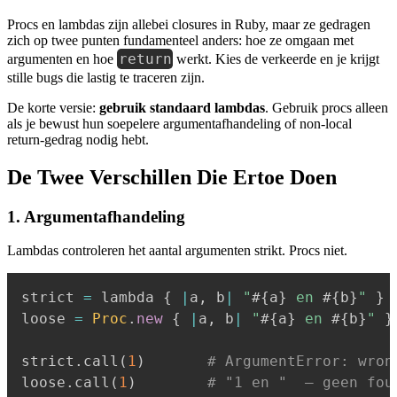
Procs en lambdas zijn allebei closures in Ruby, maar ze gedragen
zich op twee punten fundamenteel anders: hoe ze omgaan met
return
argumenten en hoe
werkt. Kies de verkeerde en je krijgt
stille bugs die lastig te traceren zijn.
De korte versie:
gebruik standaard lambdas
. Gebruik procs alleen
als je bewust hun soepelere argumentafhandeling of non-local
return-gedrag nodig hebt.
De Twee Verschillen Die Ertoe Doen
1. Argumentafhandeling
Lambdas controleren het aantal argumenten strikt. Procs niet.
strict 
=
 lambda 
{
|
a
,
 b
|
"
#{
a
}
 en 
#{
b
}
"
}
loose 
=
Proc
.
new
{
|
a
,
 b
|
"
#{
a
}
 en 
#{
b
}
"
}
strict
.
call
(
1
)
# ArgumentError: wron
loose
.
call
(
1
)
# "1 en "  — geen fou