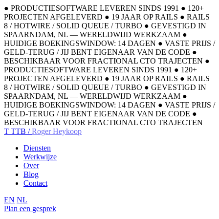
●
PRODUCTIESOFTWARE LEVEREN SINDS 1991
●
120+
PROJECTEN AFGELEVERD
●
19 JAAR OP RAILS
●
RAILS
8 / HOTWIRE / SOLID QUEUE / TURBO
●
GEVESTIGD IN
SPAARNDAM, NL — WERELDWIJD WERKZAAM
●
HUIDIGE BOEKINGSWINDOW: 14 DAGEN
●
VASTE PRIJS /
GELD-TERUG / JIJ BENT EIGENAAR VAN DE CODE
●
BESCHIKBAAR VOOR FRACTIONAL CTO TRAJECTEN
●
PRODUCTIESOFTWARE LEVEREN SINDS 1991
●
120+
PROJECTEN AFGELEVERD
●
19 JAAR OP RAILS
●
RAILS
8 / HOTWIRE / SOLID QUEUE / TURBO
●
GEVESTIGD IN
SPAARNDAM, NL — WERELDWIJD WERKZAAM
●
HUIDIGE BOEKINGSWINDOW: 14 DAGEN
●
VASTE PRIJS /
GELD-TERUG / JIJ BENT EIGENAAR VAN DE CODE
●
BESCHIKBAAR VOOR FRACTIONAL CTO TRAJECTEN
T
TTB /
Roger Heykoop
Diensten
Werkwijze
Over
Blog
Contact
EN
NL
Plan een gesprek