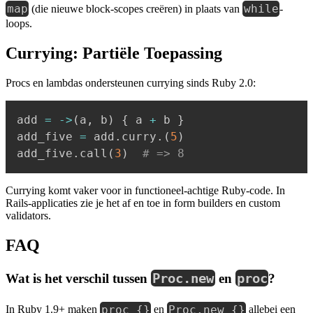
map
while
(die nieuwe block-scopes creëren) in plaats van
-
loops.
Currying: Partiële Toepassing
Procs en lambdas ondersteunen currying sinds Ruby 2.0:
add 
=
-
>
(
a
,
 b
)
{
 a 
+
 b 
}
add_five 
=
 add
.
curry
.
(
5
)
add_five
.
call
(
3
)
# => 8
Currying komt vaker voor in functioneel-achtige Ruby-code. In
Rails-applicaties zie je het af en toe in form builders en custom
validators.
FAQ
Wat is het verschil tussen
Proc.new
en
proc
?
proc {}
Proc.new {}
In Ruby 1.9+ maken
en
allebei een