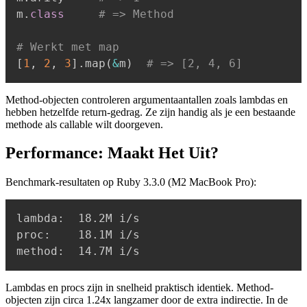
m
.
class
# => Method
# Werkt met map
[
1
,
2
,
3
]
.
map
(
&
m
)
# => [2, 4, 6]
Method-objecten controleren argumentaantallen zoals lambdas en
hebben hetzelfde return-gedrag. Ze zijn handig als je een bestaande
methode als callable wilt doorgeven.
Performance: Maakt Het Uit?
Benchmark-resultaten op Ruby 3.3.0 (M2 MacBook Pro):
lambda:  18.2M i/s

proc:    18.1M i/s

Lambdas en procs zijn in snelheid praktisch identiek. Method-
objecten zijn circa 1.24x langzamer door de extra indirectie. In de