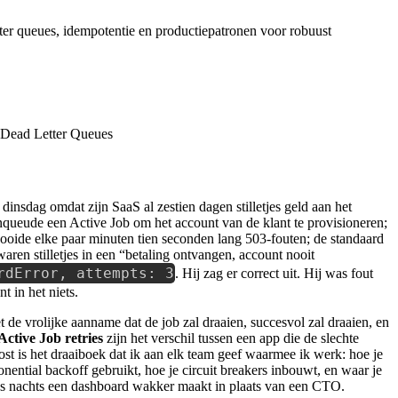
letter queues, idempotentie en productiepatronen voor robuust
insdag omdat zijn SaaS al zestien dagen stilletjes geld aan het
nqueude een Active Job om het account van de klant te provisioneren;
 gooide elke paar minuten tien seconden lang 503-fouten; de standaard
aren stilletjes in een “betaling ontvangen, account nooit
rdError, attempts: 3
. Hij zag er correct uit. Hij was fout
t in het niets.
 de vrolijke aanname dat de job zal draaien, succesvol zal draaien, en
Active Job retries
zijn het verschil tussen een app die de slechte
st is het draaiboek dat ik aan elk team geef waarmee ik werk: hoe je
nential backoff gebruikt, hoe je circuit breakers inbouwt, en waar je
r ‘s nachts een dashboard wakker maakt in plaats van een CTO.