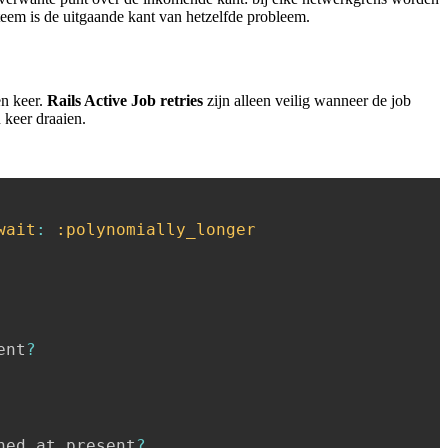
eem is de uitgaande kant van hetzelfde probleem.
en keer.
Rails Active Job retries
zijn alleen veilig wanneer de job
 keer draaien.
wait
:
:polynomially_longer
ent
?
ned_at
.
present
?