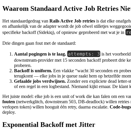
Waarom Standaard Active Job Retries Nie
Het standaardgedrag van
Rails Active Job retries
is dat elke onafgeh
en afhankelijk van de adapter wordt de job ofwel stilletjes weggego
r
specifieke backoff (Sidekiq), of opnieuw geprobeerd met wat je in
Drie dingen gaan fout met de standaard:
attempts: 3
Aantal pogingen is te laag.
is het voorbeeld
downstream-provider met 15 seconden backoff probeert drie kee
proberen.
Backoff is uniform.
Een vlakke “wacht 30 seconden en probeer
terugkomt — elke jobs in je queue raakt hem op hetzelfde momen
Gefaalde jobs verdwijnen.
Zonder een expliciete dead letter-st
of een regel in een logbestand. Niemand kijkt ernaar. De klant kr
Het juiste model: elke job is een unit of work die kan falen om een va
fouten
(netwerkglitch, downstream 503, DB-deadlock) willen retries 
verlopen token) willen hooguit één retry, daarna escalatie.
Code-bugs
deploy.
Exponential Backoff met Jitter