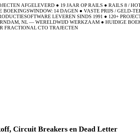
ROJECTEN AFGELEVERD
●
19 JAAR OP RAILS
●
RAILS 8 / H
E BOEKINGSWINDOW: 14 DAGEN
●
VASTE PRIJS / GELD-T
RODUCTIESOFTWARE LEVEREN SINDS 1991
●
120+ PROJE
AARNDAM, NL — WERELDWIJD WERKZAAM
●
HUIDIGE BOE
R FRACTIONAL CTO TRAJECTEN
off, Circuit Breakers en Dead Letter