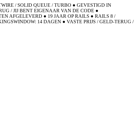
OTWIRE / SOLID QUEUE / TURBO
●
GEVESTIGD IN
ERUG / JIJ BENT EIGENAAR VAN DE CODE
●
CTEN AFGELEVERD
●
19 JAAR OP RAILS
●
RAILS 8 /
KINGSWINDOW: 14 DAGEN
●
VASTE PRIJS / GELD-TERUG /