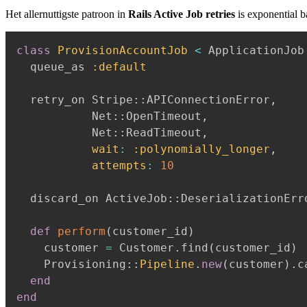
Het allernuttigste patroon in
Rails Active Job retries
is exponential ba
class
ProvisionAccountJob
<
 ApplicationJob

  queue_as 
:default
  retry_on Stripe
::
APIConnectionError
,
           Net
::
OpenTimeout
,
           Net
::
ReadTimeout
,
wait
:
:polynomially_longer
,
attempts
:
10
  discard_on ActiveJob
::
DeserializationErro
def
perform
(
customer_id
)
    customer 
=
 Customer
.
find
(
customer_id
)
    Provisioning
::
Pipeline
.
new
(
customer
)
.
c
end
end