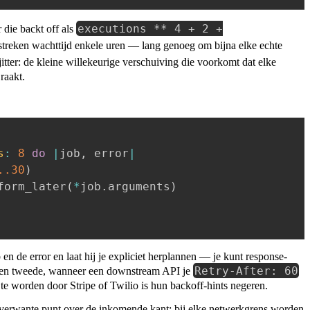
executions ** 4 + 2 +
 die backt off als
streken wachttijd enkele uren — lang genoeg om bijna elke echte
jitter: de kleine willekeurige verschuiving die voorkomt dat elke
raakt.
s
:
8
do
|
job
,
 error
|
.
.30
)
form_later
(
*
job
.
arguments
)
n de error en laat hij je expliciet herplannen — je kunt response-
Retry-After: 60
Ten tweede, wanneer een downstream API je
d te worden door Stripe of Twilio is hun backoff-hints negeren.
verwante punt over de inkomende kant: bij elke netwerkgrens worden