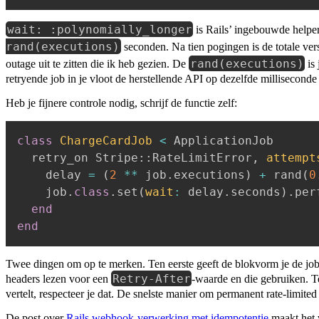
wait: :polynomially_longer
is Rails’ ingebouwde helper
rand(executions)
seconden. Na tien pogingen is de totale ver
rand(executions)
outage uit te zitten die ik heb gezien. De
is 
retryende job in je vloot de herstellende API op dezelfde milliseconde 
Heb je fijnere controle nodig, schrijf de functie zelf:
class
ChargeCardJob
<
 ApplicationJob

  retry_on Stripe
::
RateLimitError
,
attempt
    delay 
=
(
2
**
 job
.
executions
)
+
 rand
(
0
    job
.
class
.
set
(
wait
:
 delay
.
seconds
)
.
per
end
end
Twee dingen om op te merken. Ten eerste geeft de blokvorm je de job e
Retry-After
headers lezen voor een
-waarde en die gebruiken. 
vertelt, respecteer je dat. De snelste manier om permanent rate-limite
De post over
Rails webhook-verwerking met idempotentie
maakt het 