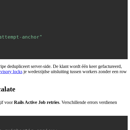
attempt-anchor"
tripe dedupliceert server-side. De klant wordt één keer gefactureerd,
visory locks
je wederzijdse uitsluiting tussen workers zonder een row
alate
gif voor
Rails Active Job retries
. Verschillende errors verdienen