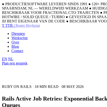
●
PRODUCTIESOFTWARE LEVEREN SINDS 1991
●
120+ P
SPAARNDAM, NL — WERELDWIJD WERKZAAM
●
HUIDIG
BESCHIKBAAR VOOR FRACTIONAL CTO TRAJECTEN
●
P
HOTWIRE / SOLID QUEUE / TURBO
●
GEVESTIGD IN SP
JIJ BENT EIGENAAR VAN DE CODE
●
BESCHIKBAAR VOO
T
TTB /
Roger Heykoop
Diensten
Werkwijze
Over
Blog
Contact
EN
NL
Plan een gesprek
RUBY ON RAILS
·
18 MIN READ
·
08 MAY 2026
Rails Active Job Retries: Exponential Back
Queues