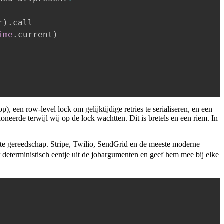
r
)
.
call

ime
.
current
)
 een row-level lock om gelijktijdige retries te serialiseren, en een
neerde terwijl wij op de lock wachtten. Dit is bretels en een riem. In
ste gereedschap. Stripe, Twilio, SendGrid en de meeste moderne
r deterministisch eentje uit de jobargumenten en geef hem mee bij elke