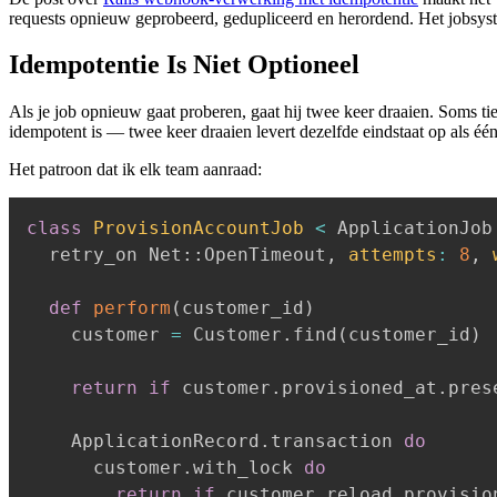
requests opnieuw geprobeerd, gedupliceerd en herordend. Het jobsyst
Idempotentie Is Niet Optioneel
Als je job opnieuw gaat proberen, gaat hij twee keer draaien. Soms ti
idempotent is — twee keer draaien levert dezelfde eindstaat op als één
Het patroon dat ik elk team aanraad:
class
ProvisionAccountJob
<
 ApplicationJob

  retry_on Net
::
OpenTimeout
,
attempts
:
8
,
def
perform
(
customer_id
)
    customer 
=
 Customer
.
find
(
customer_id
)
return
if
 customer
.
provisioned_at
.
pres
    ApplicationRecord
.
transaction 
do
      customer
.
with_lock 
do
return
if
 customer
.
reload
.
provisio