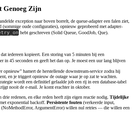
t Genoeg Zijn
andelde exception naar boven borrelt, de queue-adapter een falen ziet,
oid (sommige oude configuraties), opnieuw geprobeerd met adapter-
etry_on
hebt geschreven (Solid Queue, GoodJob, Que).
 dat iedereen kopieert. Een storing van 5 minuten bij een
r in 45 seconden en geeft het dan op. Je moest een uur lang blijven
 opnieuw” hamert de herstellende downstream-service zodra hij
t, en je triggert opnieuw de outage waar je op zat te wachten.
rategie wordt een definitief gefaalde job een rij in een database-tabel
ijgt nooit de e-mail. Je komt erachter in oktober.
n drie redenen, en elke reden heeft zijn eigen reactie nodig.
Tijdelijke
met exponential backoff.
Persistente fouten
(verkeerde input,
(NoMethodError, ArgumentError) willen nul retries — die willen een