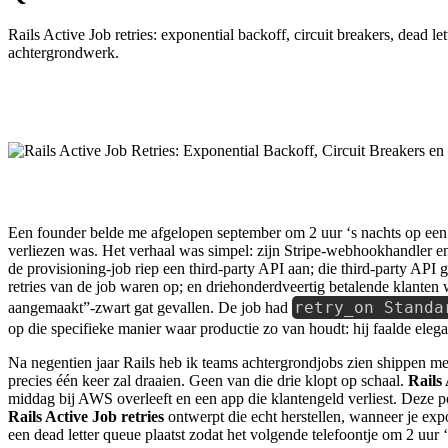
Rails Active Job retries: exponential backoff, circuit breakers, dead 
achtergrondwerk.
Een founder belde me afgelopen september om 2 uur ‘s nachts op een d
verliezen was. Het verhaal was simpel: zijn Stripe-webhookhandler e
de provisioning-job riep een third-party API aan; die third-party API
retries van de job waren op; en driehonderdveertig betalende klanten w
retry_on Standa
aangemaakt”-zwart gat gevallen. De job had
op die specifieke manier waar productie zo van houdt: hij faalde elegan
Na negentien jaar Rails heb ik teams achtergrondjobs zien shippen met
precies één keer zal draaien. Geen van die drie klopt op schaal.
Rails 
middag bij AWS overleeft en een app die klantengeld verliest. Deze po
Rails Active Job retries
ontwerpt die echt herstellen, wanneer je expo
een dead letter queue plaatst zodat het volgende telefoontje om 2 uu