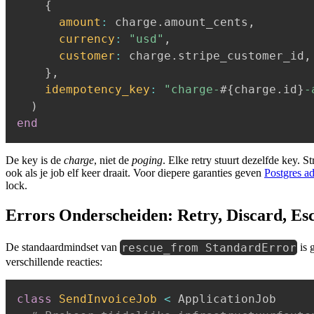
{
amount
:
 charge
.
amount_cents
,
currency
:
"usd"
,
customer
:
 charge
.
stripe_customer_id
,
}
,
idempotency_key
:
"charge-
#{
charge
.
id
}
-
)
end
De key is de
charge
, niet de
poging
. Elke retry stuurt dezelfde key. S
ook als je job elf keer draait. Voor diepere garanties geven
Postgres ad
lock.
Errors Onderscheiden: Retry, Discard, Esc
rescue_from StandardError
De standaardmindset van
is 
verschillende reacties:
class
SendInvoiceJob
<
 ApplicationJob
