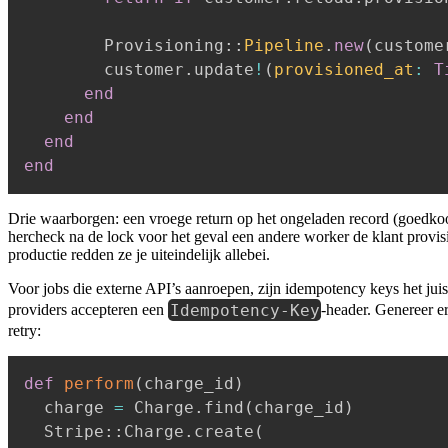
        Provisioning
::
Pipeline
.
new
(
custome
        customer
.
update
!
(
provisioned_at
:
T
end
end
end
end
Drie waarborgen: een vroege return op het ongeladen record (goedkoop),
hercheck na de lock voor het geval een andere worker de klant provisio
productie redden ze je uiteindelijk allebei.
Voor jobs die externe API’s aanroepen, zijn idempotency keys het jui
Idempotency-Key
providers accepteren een
-header. Genereer e
retry:
def
perform
(
charge_id
)
  charge 
=
 Charge
.
find
(
charge_id
)
  Stripe
::
Charge
.
create
(